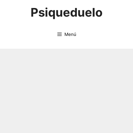
Saltar
Psiqueduelo
al
contenido
Menú