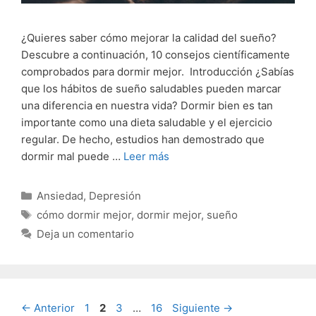
¿Quieres saber cómo mejorar la calidad del sueño?
Descubre a continuación, 10 consejos científicamente
comprobados para dormir mejor. Introducción ¿Sabías
que los hábitos de sueño saludables pueden marcar
una diferencia en nuestra vida? Dormir bien es tan
importante como una dieta saludable y el ejercicio
regular. De hecho, estudios han demostrado que
dormir mal puede …
Leer más
Categorías
Ansiedad
,
Depresión
Etiquetas
cómo dormir mejor
,
dormir mejor
,
sueño
Deja un comentario
Página
Página
Página
Página
←
Anterior
1
2
3
…
16
Siguiente
→