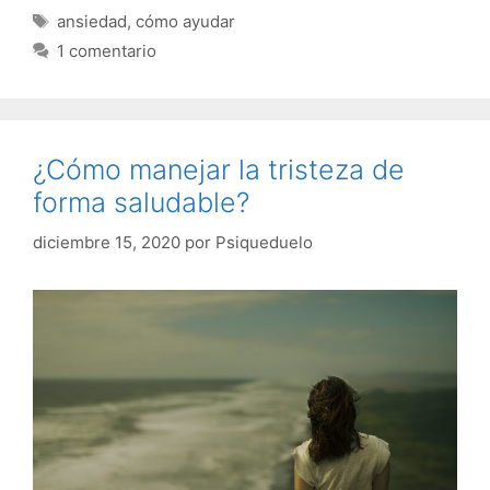
Etiquetas
ansiedad
,
cómo ayudar
1 comentario
¿Cómo manejar la tristeza de
forma saludable?
diciembre 15, 2020
por
Psiqueduelo