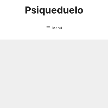
Saltar
Psiqueduelo
al
contenido
Menú