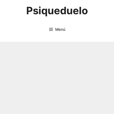
Saltar
Psiqueduelo
al
contenido
Menú